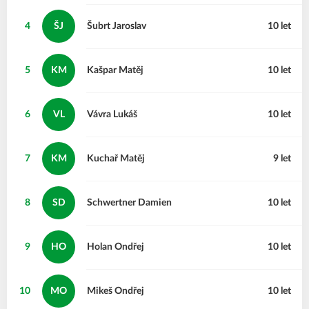
4
ŠJ
Šubrt
Jaroslav
10 let
5
KM
Kašpar
Matěj
10 let
6
VL
Vávra
Lukáš
10 let
7
KM
Kuchař
Matěj
9 let
8
SD
Schwertner
Damien
10 let
9
HO
Holan
Ondřej
10 let
10
MO
Mikeš
Ondřej
10 let