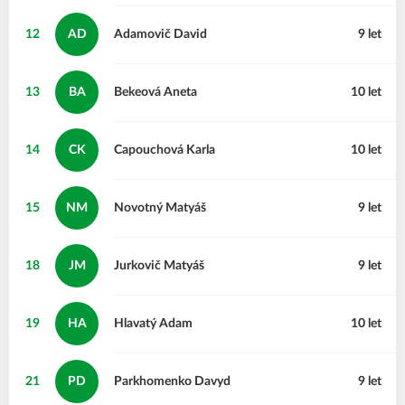
12
AD
Adamovič
David
9 let
13
BA
Bekeová
Aneta
10 let
14
CK
Capouchová
Karla
10 let
15
NM
Novotný
Matyáš
9 let
18
JM
Jurkovič
Matyáš
9 let
19
HA
Hlavatý
Adam
10 let
21
PD
Parkhomenko
Davyd
9 let