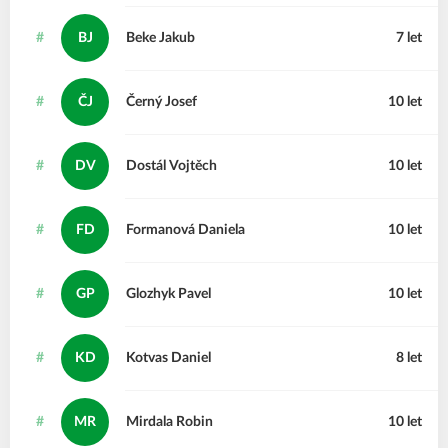
#
BJ
Beke
Jakub
7 let
#
ČJ
Černý
Josef
10 let
#
DV
Dostál
Vojtěch
10 let
#
FD
Formanová
Daniela
10 let
#
GP
Glozhyk
Pavel
10 let
#
KD
Kotvas
Daniel
8 let
#
MR
Mirdala
Robin
10 let