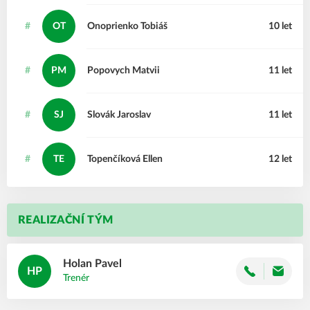
#
OT
Onoprienko
Tobiáš
10 let
#
PM
Popovych
Matvii
11 let
#
SJ
Slovák
Jaroslav
11 let
#
TE
Topenčíková
Ellen
12 let
REALIZAČNÍ TÝM
Holan
Pavel
HP
Trenér