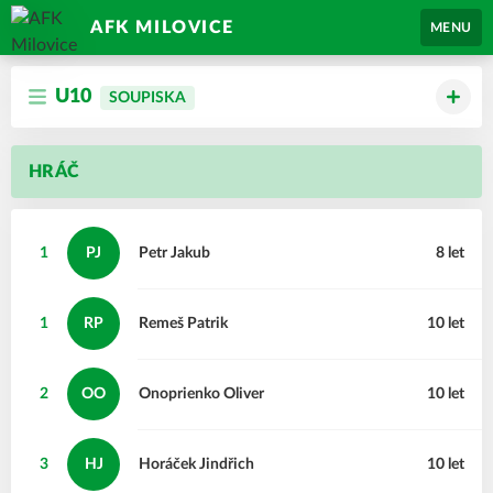
AFK MILOVICE
MENU
U10
SOUPISKA
HRÁČ
1
PJ
Petr
Jakub
8 let
1
RP
Remeš
Patrik
10 let
2
OO
Onoprienko
Oliver
10 let
3
HJ
Horáček
Jindřich
10 let