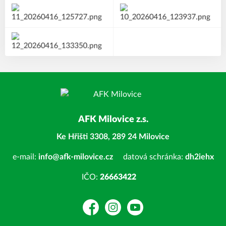
AFK Milovice z.s.
Ke Hřišti 3308, 289 24 Milovice
e-mail:
info@afk-milovice.cz
datová schránka:
dh2iehx
IČO:
26663422
Facebook
Instagram
YouTube