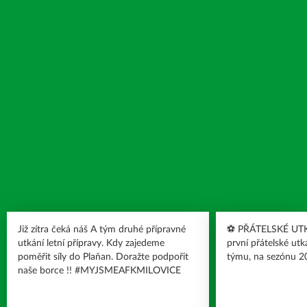
Již zítra čeká náš A tým druhé přípravné
⚽️ PŘÁTELSKÉ UTKÁNÍ ⚽️ Zv
utkání letní přípravy. Kdy zajedeme
první přátelské utk
poměřit síly do Plaňan. Doražte podpořit
týmu, na sezónu 2
naše borce !! #MYJSMEAFKMILOVICE