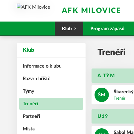
AFK MILOVICE
Klub
Program zápasů
Klub
Trenéři
Informace o klubu
A TÝM
Rozvrh hřiště
Týmy
Škareck
ŠM
Trenér
Trenéři
Partneři
U19
Místa
Sabol
Ma