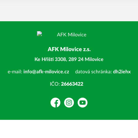
AFK Milovice z.s.
Ke Hřišti 3308, 289 24 Milovice
e-mail:
info@afk-milovice.cz
datová schránka:
dh2iehx
IČO:
26663422
Facebook
Instagram
YouTube