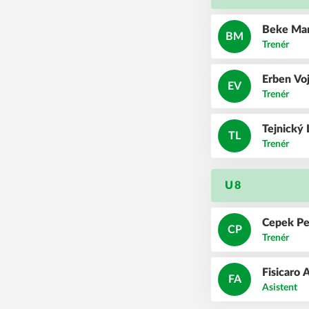
Beke
Ma
BM
Trenér
Erben
Vo
EV
Trenér
Tejnický
TL
Trenér
U8
Cepek
Pe
CP
Trenér
Fisicaro
A
FA
Asistent