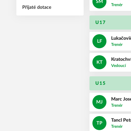
SM
Trenér
Přijaté dotace
U17
Lukačovi
LF
Trenér
Kratochv
KT
Vedoucí
U15
Marc
Jos
MJ
Trenér
Tancl
Pet
TP
Trenér