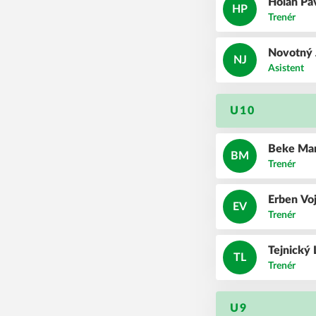
Holan
Pa
HP
Trenér
Novotný
NJ
Asistent
U10
Beke
Ma
BM
Trenér
Erben
Vo
EV
Trenér
Tejnický
TL
Trenér
U9