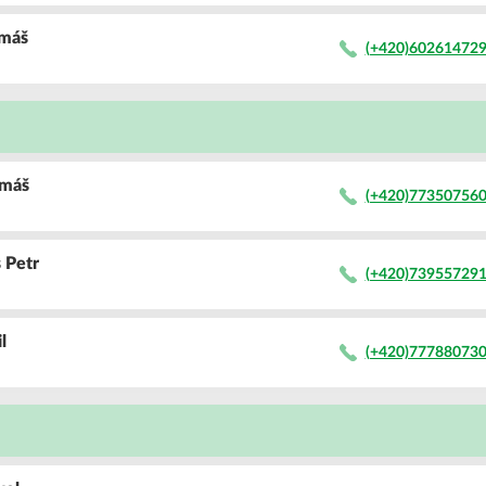
omáš
(+420)60261472
omáš
(+420)77350756
s
Petr
(+420)73955729
il
(+420)77788073