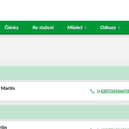
Články
Ke stažení
Mládež
Odkazy
ý
Martin
(+420)72456647
rtin