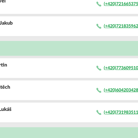
vel
(+420)72166537
Jakub
(+420)72183596
rtin
(+420)77360951
jtěch
(+420)60420342
Lukáš
(+420)73198351