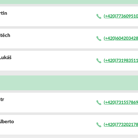
rtin
(+420)77360951
jtěch
(+420)60420342
Lukáš
(+420)73198351
tr
(+420)73155786
lberto
(+420)77320217