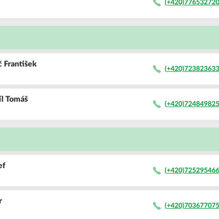
(+420)77653272
č
František
(+420)72382363
íl
Tomáš
(+420)72484982
ef
(+420)72529546
r
(+420)70367707