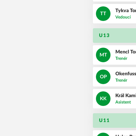
Tykva
T
TT
Vedoucí
U13
Mencl
T
MT
Trenér
Okenfus
OP
Trenér
Král
Kam
KK
Asistent
U11