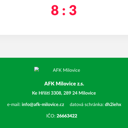
8 : 3
AFK Milovice z.s.
Ke Hřišti 3308, 289 24 Milovice
e-mail:
info@afk-milovice.cz
datová schránka:
dh2iehx
IČO:
26663422